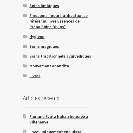
Soins limbiques
Émosoins ( pour l'utilisation se
référer au livre Essences de
Prana Soins Divins)
Hygiène
Soins magiques
Soins traditionnels ayurvédiques
Mouvement Anandita
Livres
Articles récents
Floriane Eyota Nakan honorée à
Villeneuve
Envoi uniquement en Suisse