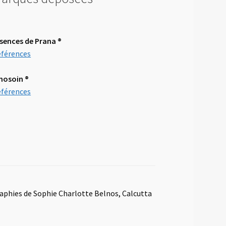
sences de Prana ®
férences
mosoin
®
férences
raphies de Sophie Charlotte Belnos, Calcutta