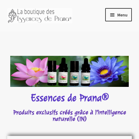
principal
Menu
Accueil
Boutique
Avant de commander
Blog
Connexion/Mon compte
Retirer votre commande à Aigle
Essences de Prana®
Essences de Prana Soins Divins
Produits exclusifs créés grâce à l'intelligence
Conseils d’utilisation
naturelle (IN)
RNV des soins ayurvédiques
Potions magiques RNV