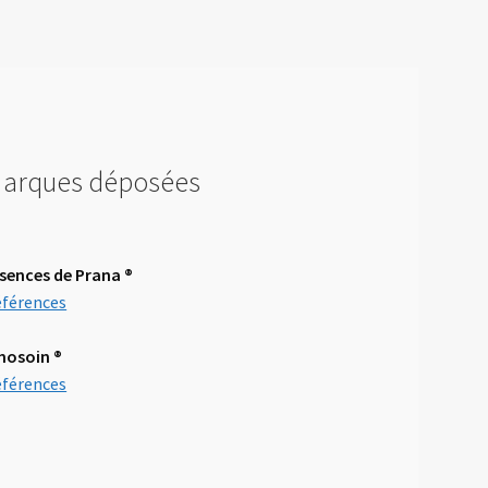
arques déposées
sences de Prana ®
férences
mosoin
®
férences