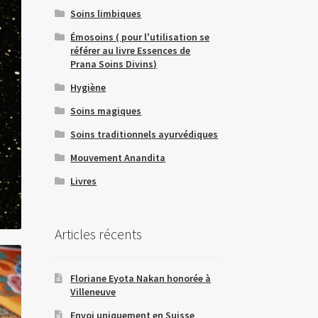
Soins limbiques
Émosoins ( pour l'utilisation se
référer au livre Essences de
Prana Soins Divins)
Hygiène
Soins magiques
Soins traditionnels ayurvédiques
Mouvement Anandita
Livres
Articles récents
Floriane Eyota Nakan honorée à
Villeneuve
Envoi uniquement en Suisse