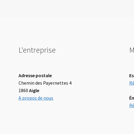
L'entreprise
M
Adresse postale
Es
Chemin des Payernettes 4
Ré
1860
Aigle
A propos de nous
É
Ré