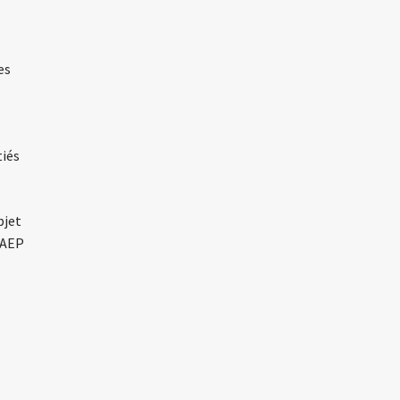
es
tiés
bjet
’AEP