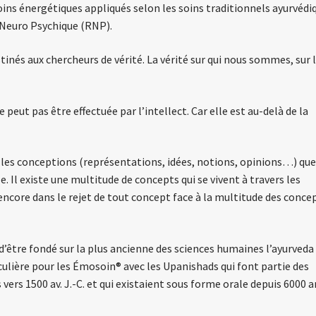
oins énergétiques appliqués selon les soins traditionnels ayurvédi
Neuro Psychique (RNP).
tinés aux chercheurs de vérité. La vérité sur qui nous sommes, sur 
e peut pas être effectuée par l’intellect. Car elle est au-delà de la
 les conceptions (représentations, idées, notions, opinions…) que
 Il existe une multitude de concepts qui se vivent à travers les
 encore dans le rejet de tout concept face à la multitude des conce
 d’être fondé sur la plus ancienne des sciences humaines l’ayurveda
iculière pour les Émosoin® avec les Upanishads qui font partie des
 vers 1500 av. J.-C. et qui existaient sous forme orale depuis 6000 a