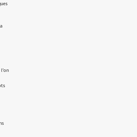
ques
la
 l’on
pts
ns