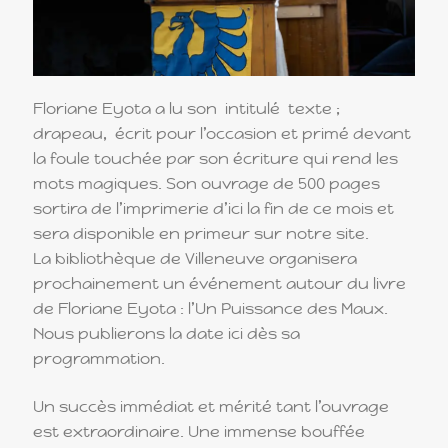
Floriane Eyota a lu son intitulé texte ;
drapeau, écrit pour l’occasion et primé devant
la foule touchée par son écriture qui rend les
mots magiques. Son ouvrage de 500 pages
sortira de l’imprimerie d’ici la fin de ce mois et
sera disponible en primeur sur notre site.
La bibliothèque de Villeneuve organisera
prochainement un événement autour du livre
de Floriane Eyota : l’Un Puissance des Maux.
Nous publierons la date ici dès sa
programmation.
Un succès immédiat et mérité tant l’ouvrage
est extraordinaire. Une immense bouffée