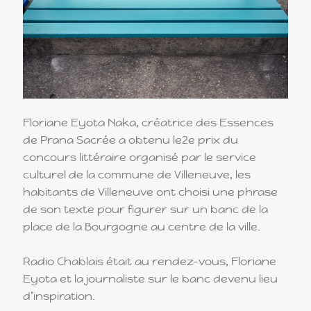
Essences de Prana RNV et RNP
Les secrets du Lotus Rose des Essences de Prana
Le verre violet de MIRON
Marque Essences de Prana
Floriane Eyota Naka, créatrice des Essences
Marque Émosoin
de Prana Sacrée a obtenu le2e prix du
Contact
concours littéraire organisé par le service
culturel de la commune de Villeneuve, les
habitants de Villeneuve ont choisi une phrase
de son texte pour figurer sur un banc de la
place de la Bourgogne au centre de la ville.
Radio Chablais était au rendez-vous, Floriane
Eyota et la journaliste sur le banc devenu lieu
d’inspiration.