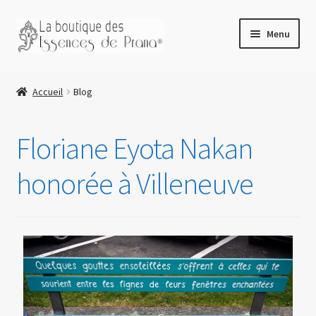
principal
Menu
Accueil
Accueil
Blog
Boutique
Avant de commander
Floriane Eyota Nakan
Blog
honorée à Villeneuve
Connexion/Mon compte
Retirer votre commande à Aigle
Essences de Prana Soins Divins
Conseils d’utilisation
RNV des soins ayurvédiques
Potions magiques RNV