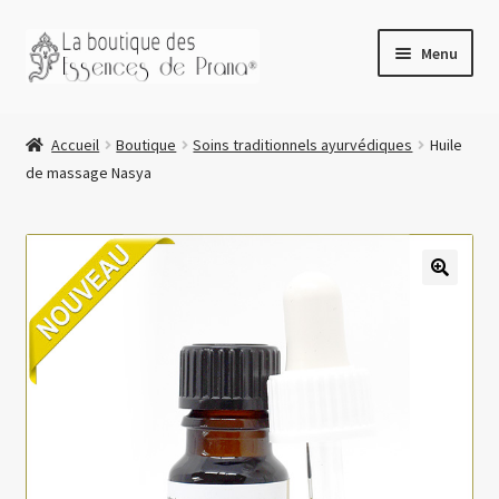
principal
Menu
Accueil
Accueil
Boutique
Soins traditionnels ayurvédiques
Huile
Boutique
de massage Nasya
Avant de commander
Blog
Connexion/Mon compte
🔍
Retirer votre commande à Aigle
Essences de Prana Soins Divins
Conseils d’utilisation
RNV des soins ayurvédiques
Potions magiques RNV