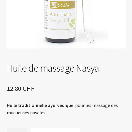
Essences de Prana RNV et RNP
Les secrets du Lotus Rose des Essences de Prana
Le verre violet de MIRON
Marque Essences de Prana
Marque Émosoin
Contact
Huile de massage Nasya
12.80
CHF
Huile traditionnelle ayurvedique
pour les massage des
muqueuses nasales.