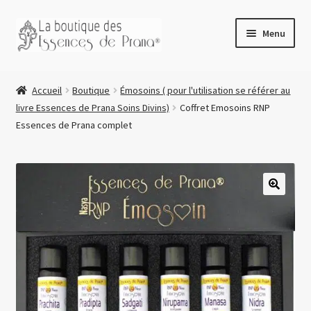
principal
Menu
Accueil
Accueil
Boutique
Émosoins ( pour l'utilisation se référer au
Boutique
livre Essences de Prana Soins Divins)
Coffret Emosoins RNP
Avant de commander
Essences de Prana complet
Blog
Connexion/Mon compte
Retirer votre commande à Aigle
🔍
Essences de Prana Soins Divins
Conseils d’utilisation
RNV des soins ayurvédiques
Potions magiques RNV