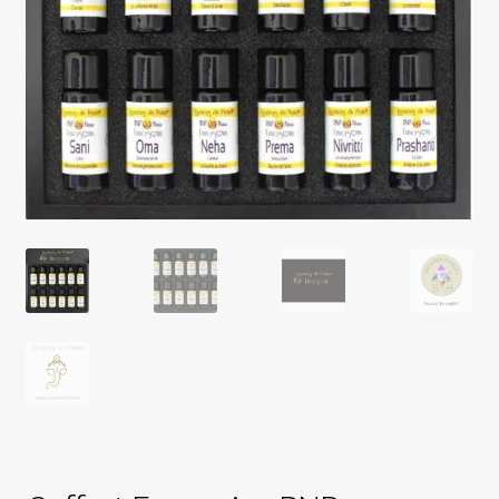
Essences de Prana RNV et RNP
Les secrets du Lotus Rose des Essences de Prana
Le verre violet de MIRON
Marque Essences de Prana
Marque Émosoin
Contact